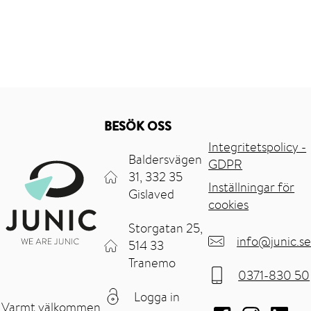
BESÖK OSS
Integritetspolicy -
Baldersvägen
GDPR
31, 332 35
Inställningar för
Gislaved
cookies
Storgatan 25,
info@junic.se
514 33
Tranemo
0371-830 50
Logga in
Varmt välkommen